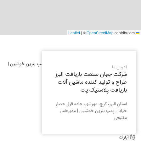
|
©
OpenStreetMap
contributors
Leaflet
استان البرز، کرج، مهرشهر، جاده قزل حصار خیابان پمپ بنزین خوشبین |
آدرس ما
مدیرعامل مکتوفی
شرکت جهان صنعت بازیافت البرز
09205910234
طراح و تولید کننده ماشین آلات
بازیافت پلاستیک پت
۰۹۱۲۵۹۱۰۲۳۴
۰۹۳۳۵۹۱۰۲۳۴
استان البرز، کرج، مهرشهر، جاده قزل حصار
واتساپ
خیابان پمپ بنزین خوشبین | مدیرعامل
مکتوفی
اینستاگرام
ایتا
آپارات