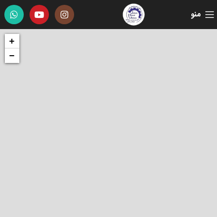
منو
+
−