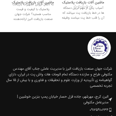
ماشین آلات بازیافت پلاستیک
ماشین آلات بازیافت پلاستیک
ماش
به دنبال فروش تجهیزات بازیافت
آس
آسیاب یکی از مهم ترین دستگاه
پلاستیک با کیفیت و قیمت
ها 
ها در خط بازیافت پت میباشد که
مناسب هستید؟ شرکت جهان
آن 
آن را قلب خط پت مینامند وظیفه
صنعت بازیافت البرز ارائه‌دهنده
ماشین آلات
شرکت جهان صنعت بازیافت البرز با مدیریت عاملی جناب آقای مهندس
مکتوفی طراح و سازنده دستگاه تمام اتومات هات واش پت در ایران، دارای
گواهینامه ی تأییدیه از وزارت علوم و تحقیقات و فناوری و با بیش از 15 سال
تجربه تخصصی
البرز، کرج، مهرشهر، جاده قزل حصار خیابان پمپ بنزین خوشبین |
مدیرعامل مکتوفی
۰۹۱۲۵۹۱۰۲۳۴