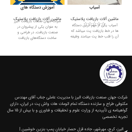
آسیاب
آموزش دستگاه های
جد
بازیافت پلاستیک
ماشین آلات بازیافت پلاستیک
ماشین آلات بازیافت پلاستیک
ماش
شرکت جهان صنعت بازیافت البرز
همه
آسیاب یکی از مهم ترین دستگاه
به عنوان یکی از پیشروان در
فعا
ها در خط بازیافت پت میباشد که
صنعت بازیافت، در طراحی و
اص
آن را قلب خط پت مینامند وظیفه
ساخت دستگاه‌های بازیافت
فعالیت
شرکت جهان صنعت بازیافت البرز با مدیریت عاملی جناب آقای مهندس
مکتوفی طراح و سازنده دستگاه تمام اتومات هات واش پت در ایران، دارای
گواهینامه ی تأییدیه از وزارت علوم و تحقیقات و فناوری و با بیش از 15 سال
تجربه تخصصی
البرز، کرج، مهرشهر، جاده قزل حصار خیابان پمپ بنزین خوشبین |