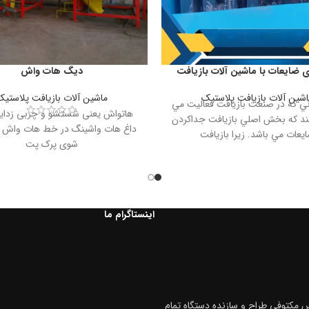
 ضايعات با ماشین آلات بازیافت
دیگ هات واش
اشین آلات بازیافت پلاستیک
ماشین آلات بازیافت پلاستیک
ي که در صنعت بازيافت فعاليت مي
هاتواش یعنی شستشو و چربی زدایی
هند که بخش اصلي بازيافت جداکردن
داغ هات واشینگ در خط هات واش
يعات مي باشد. زيرا بازيافت
شوی پرک پت
اینستاگرام ما
 مکتوفی طراح و سازنده دستگاه تمام