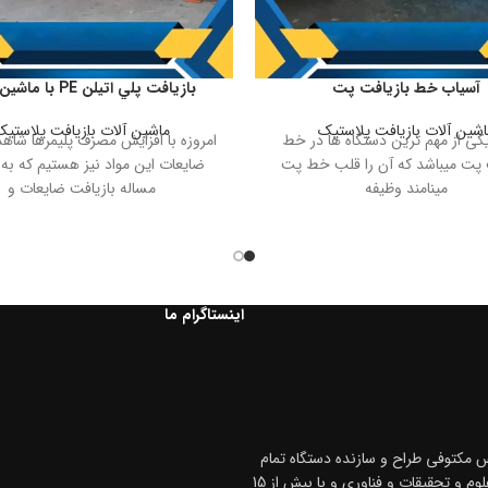
آسیاب خط بازیافت پت
بازيافت پلي اتيلن PE ب
بازیافت
اشین آلات بازیافت پلاستیک
ماشین آلات بازیافت پلاستیک
کی از مهم ترین دستگاه ها در خط
امروزه با افزايش مصرف پليمرها شاه
 پت میباشد که آن را قلب خط پت
ضايعات اين مواد نيز هستيم که به 
مینامند وظیفه
مساله بازيافت ضايعات و
اینستاگرام ما
 مکتوفی طراح و سازنده دستگاه تمام
اتومات هات واش پت در ایران، دارای گواهینامه ی تأییدیه از وزارت علوم و تحقیقات و فناوری و با بیش از 15