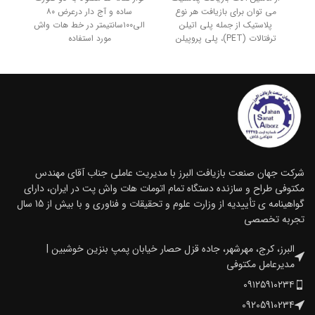
از 
می توان برای بازیافت هر نوع
ساده و آج دار درعرض ۸۰
دوم
پلاستیک از جمله پلی اتیلن
الی۱۰۰سانتیمتر در خط هات واش
ترفتالات (PET)، پلی پروپیلن
مورد استفاده
شرکت جهان صنعت بازیافت البرز با مدیریت عاملی جناب آقای مهندس
مکتوفی طراح و سازنده دستگاه تمام اتومات هات واش پت در ایران، دارای
گواهینامه ی تأییدیه از وزارت علوم و تحقیقات و فناوری و با بیش از 15 سال
تجربه تخصصی
البرز، کرج، مهرشهر، جاده قزل حصار خیابان پمپ بنزین خوشبین |
مدیرعامل مکتوفی
۰۹۱۲۵۹۱۰۲۳۴
09205910234